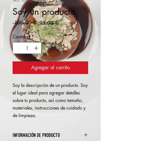
SKU: 671253175371
Soy un producto
Precio
Precio
 100,00 € 
95,00 €
de
oferta
Cantidad
*
Agregar al carrito
Soy la descripción de un producto. Soy 
el lugar ideal para agregar detalles 
sobre tu producto, así como tamaño, 
materiales, instrucciones de cuidado y 
de limpieza.
INFORMACIÓN DE PRODUCTO