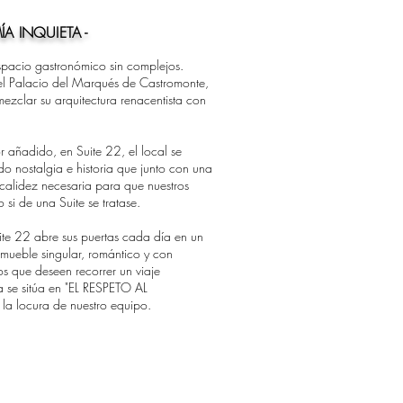
A INQUIETA -
spacio gastronómico sin complejos.
el Palacio del Marqués de Castromonte,
mezclar su arquitectura renacentista con
r añadido, en Suite 22, el local se
o nostalgia e historia que junto con una
alidez necesaria para que nuestros
 si de una Suite se tratase.
e 22 abre sus puertas cada día en un
nmueble singular, romántico y con
os que deseen recorrer un viaje
 se sitúa en "EL RESPETO AL
a locura de nuestro equipo.