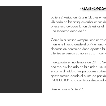
- GASTRONOMÍ
Suite 22 Restaurant & Gin Club es un e
Ubicado en las antiguas caballerizas d
ofrece una cuidada fusión de estilos al 
una moderna decoración.
Como lo auténtico siempre tiene un valo
mantiene intacto desde el S.XV emanand
decoración contemporánea aportan la c
clientes se sientan como en casa... como
Inaugurado en noviembre de 2011, Suit
enclave privilegiado de la ciudad; un i
encanto dirigido a los paladares curios
gastronómico donde el punto de partida
PRODUCTO" para continuar desatando l
Bienvenidos a Suite 22.